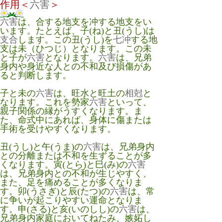
作用＜
六害
＞
六害
は、合する地支を冲する地支をい
います。たとえば、子(ね)と丑(うし)は
支合
します。この丑(うし)を
七冲
する地
支は未（ひつじ）となります。この未
と子が
六害
となります。
六害
は、兄弟
身内や身近な人との不和及び損傷があ
ると判断します。
子と未の
六害
は、旺水と旺土の
相尅
と
なります。これを勢家
六害
といって、
親子関係の縁がうすくなります。ま
た、命式中にあれば、身体に傷または
手術を受けやすくなります。
丑(うし)と午(うま)の
六害
は、兄弟身内
との分離または不和を生ずることが多
くなります。寅(とら)と巳(み)の
六害
は、兄弟身内との不和が生じやすく、
また、足を痛めることが多くなりま
す。卯(うさぎ)と辰(たつ)の
六害
は、常
に争いが起こりやすい運命となりま
す。申(さる)と亥(いのしし)の
六害
は、
兄弟身内家庭においてねたみ、嫉妬し