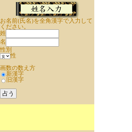
お名前(氏名)を全角漢字で入力して
ください。
姓
名
性別
性
画数の数え方
新漢字
旧漢字