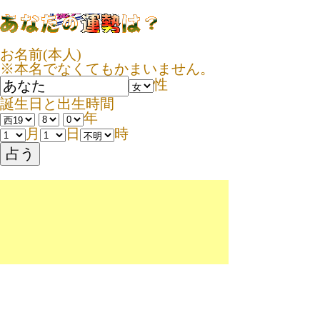
お名前(本人)
※本名でなくてもかまいません。
性
誕生日と出生時間
年
月
日
時