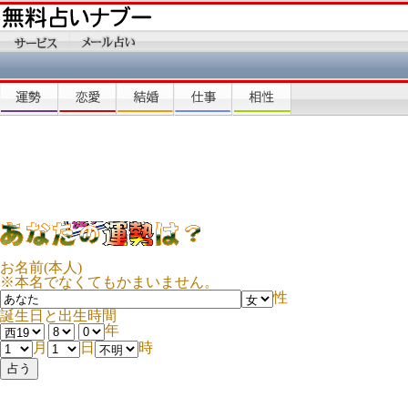
お名前(本人)
※本名でなくてもかまいません。
性
誕生日と出生時間
年
月
日
時