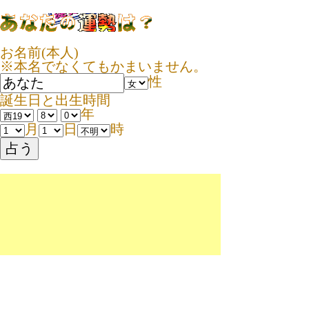
お名前(本人)
※本名でなくてもかまいません。
性
誕生日と出生時間
年
月
日
時