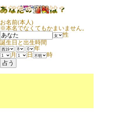
お名前(本人)
※本名でなくてもかまいません。
性
誕生日と出生時間
年
月
日
時