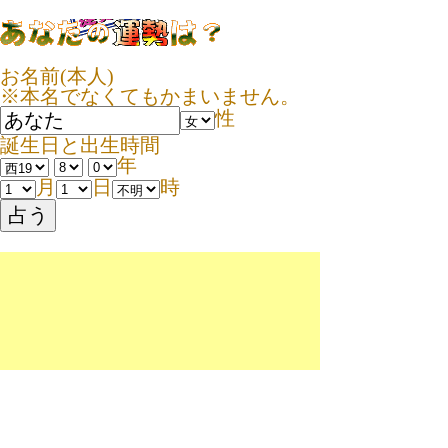
お名前(本人)
※本名でなくてもかまいません。
性
誕生日と出生時間
年
月
日
時