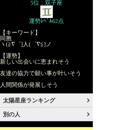
5位：双子座
運勢ﾚﾍﾞﾙ62点
【キーワード】
同胞
ヽ(≧∇゜]人(゜∇≦]ノ
【運勢】
新しい出会いに恵まれそう
友達の協力で願い事が叶いそう
人間関係が発展しそう
太陽星座ランキング
別の人