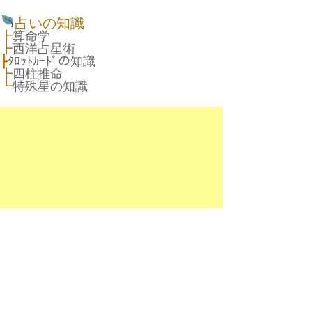
占いの知識
┣
算命学
┣
西洋占星術
┣
ﾀﾛｯﾄｶｰﾄﾞの知識
┣
四柱推命
┗
特殊星の知識