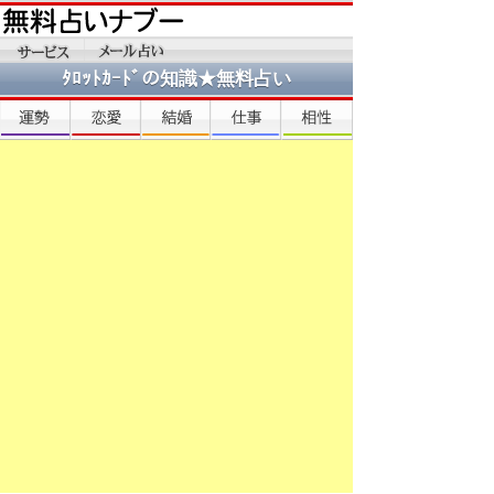
ﾀﾛｯﾄｶｰﾄﾞの知識★無料占い