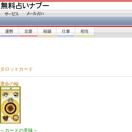
タロットカード
運命の輪
～カードの意味～